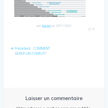
par
Karine
sur 29/11/2022
0
Navigation
Article
Précédent :
COMMENT
de
précédent
GERER UN CONFLIT?
l’article
:
Laisser un commentaire