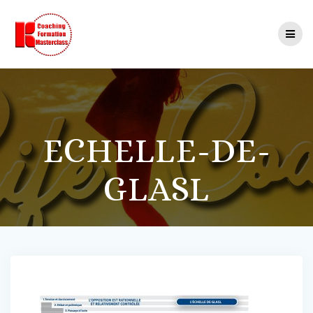
Passer
au
contenu
ECHELLE-DE-
GLASL