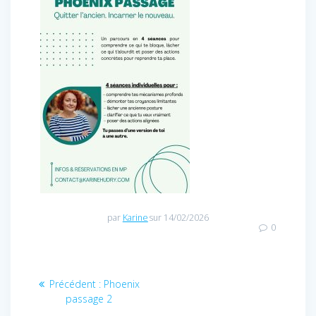
par
Karine
sur 14/02/2026
0
Navigation
Article
Précédent :
Phoenix
de
précédent
passage 2
l’article
: