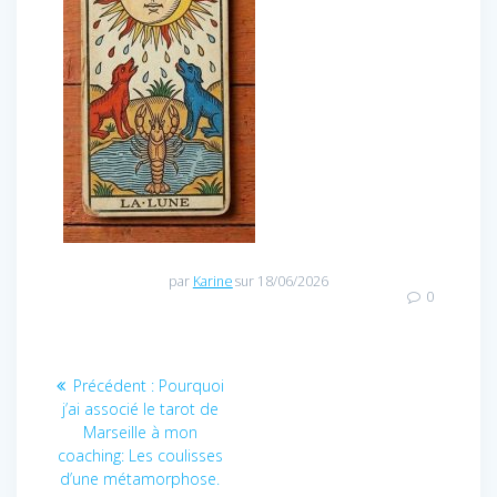
par
Karine
sur 18/06/2026
0
Navigation
Article
Précédent :
Pourquoi
de
précédent
j’ai associé le tarot de
l’article
:
Marseille à mon
coaching: Les coulisses
d’une métamorphose.